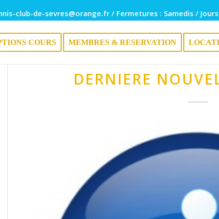
nnis-club-de-sevres@orange.fr / Fermetures : Samedis / Jours
PTIONS COURS
MEMBRES & RESERVATION
LOCAT
DERNIERE NOUVEL