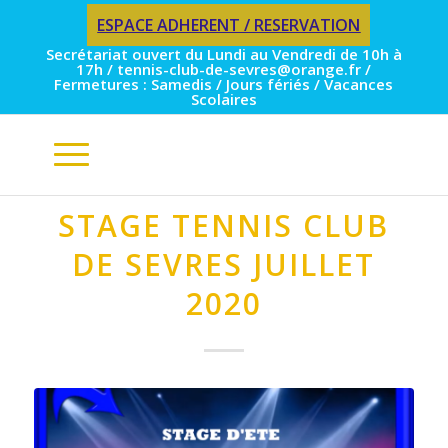
ESPACE ADHERENT / RESERVATION
Secrétariat ouvert du Lundi au Vendredi de 10h à
17h / tennis-club-de-sevres@orange.fr /
Fermetures : Samedis / Jours fériés / Vacances
Scolaires
STAGE TENNIS CLUB
DE SEVRES JUILLET
2020