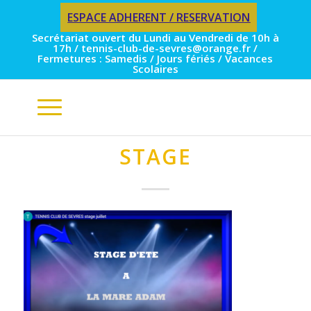
ESPACE ADHERENT / RESERVATION
Secrétariat ouvert du Lundi au Vendredi de 10h à
17h / tennis-club-de-sevres@orange.fr /
Fermetures : Samedis / Jours fériés / Vacances
Scolaires
STAGE