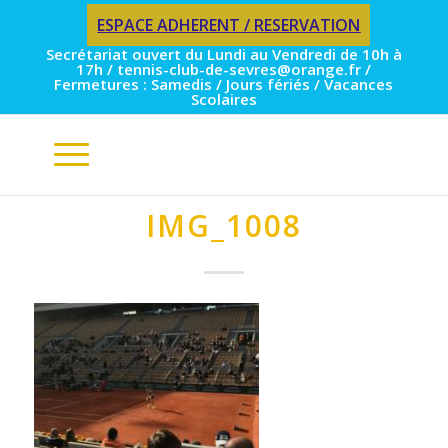
ESPACE ADHERENT / RESERVATION
Secrétariat ouvert du Lundi au Vendredi de 10h à
17h / tennis-club-de-sevres@orange.fr /
Fermetures : Samedis / Jours fériés / Vacances
Scolaires
IMG_1008