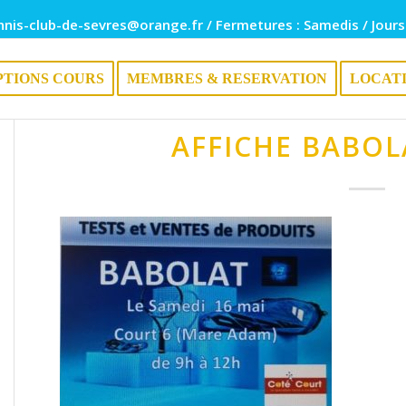
nnis-club-de-sevres@orange.fr / Fermetures : Samedis / Jours
PTIONS COURS
MEMBRES & RESERVATION
LOCAT
AFFICHE BABOL