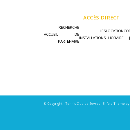
ACCÈS DIRECT
RECHERCHE
LES
LOCATION
COT
ACCUEIL
DE
INSTALLATIONS
HORAIRE
PARTENAIRE
© Copyright - Tennis Club de Sèvres -
Enfold Theme by 