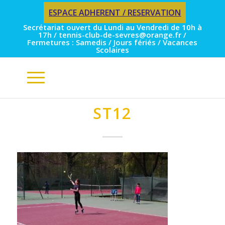
ESPACE ADHERENT / RESERVATION
Secrétariat ouvert du Lundi au Vendredi de 10h à
17h / tennis-club-de-sevres@orange.fr /
Fermetures : Samedis / Jours fériés / Vacances
Scolaires
ST12