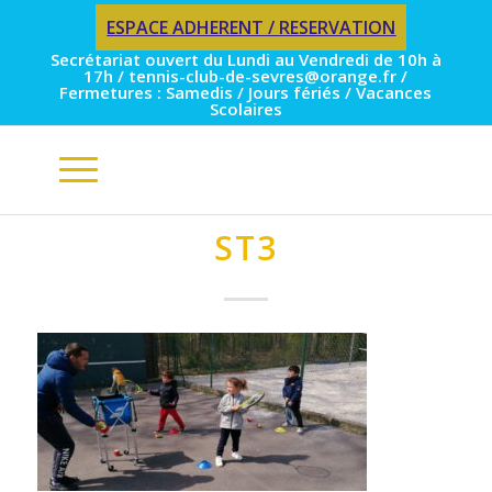
ESPACE ADHERENT / RESERVATION
Secrétariat ouvert du Lundi au Vendredi de 10h à
17h / tennis-club-de-sevres@orange.fr /
Fermetures : Samedis / Jours fériés / Vacances
Scolaires
ST3