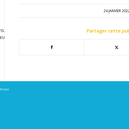
24 JANVIER 202
Partager cette pub
ISATION
JOUER EN
CONTACT
JEU LIBRE
COMPETITION
Kriesi