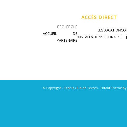
ACCÈS DIRECT
RECHERCHE
LES
LOCATION
COT
ACCUEIL
DE
INSTALLATIONS
HORAIRE
PARTENAIRE
© Copyright - Tennis Club de Sèvres -
Enfold Theme by 