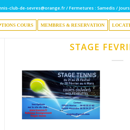
nnis-club-de-sevres@orange.fr / Fermetures : Samedis / Jours
PTIONS COURS
MEMBRES & RESERVATION
LOCAT
STAGE FEVRI