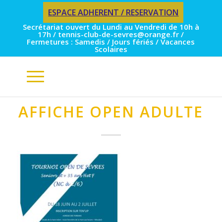
ESPACE ADHERENT / RESERVATION
Secrétariat ouvert du Lundi au Vendredi de 10h à
17h / tennis-club-de-sevres@orange.fr /
Fermetures : Samedis / Jours fériés / Vacances
Scolaires
AFFICHE OPEN ADULTE