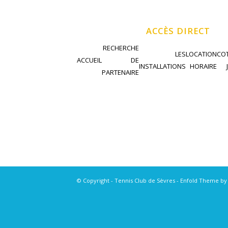
ACCÈS DIRECT
RECHERCHE
LES
LOCATION
COT
ACCUEIL
DE
INSTALLATIONS
HORAIRE
PARTENAIRE
© Copyright - Tennis Club de Sèvres -
Enfold Theme by 