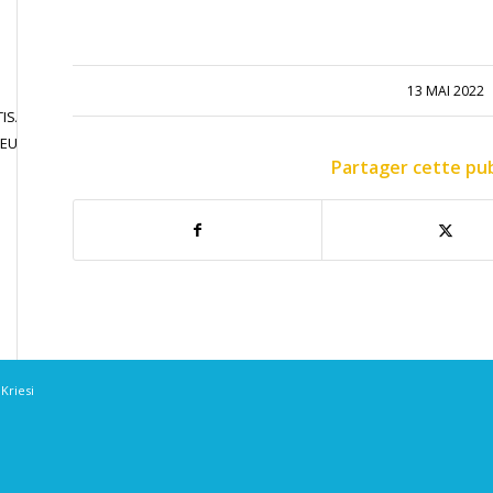
13 MAI 2022
ISATION
JOUER EN
CONTACT
JEU LIBRE
COMPETITION
Partager cette pub
Kriesi