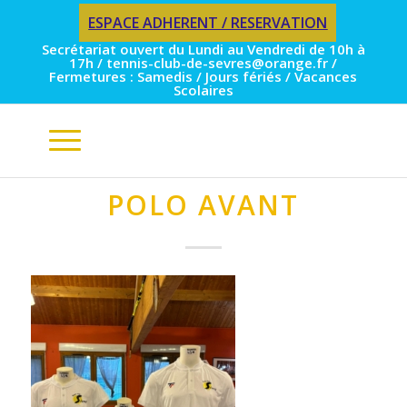
ESPACE ADHERENT / RESERVATION
Secrétariat ouvert du Lundi au Vendredi de 10h à
17h / tennis-club-de-sevres@orange.fr /
Fermetures : Samedis / Jours fériés / Vacances
Scolaires
POLO AVANT