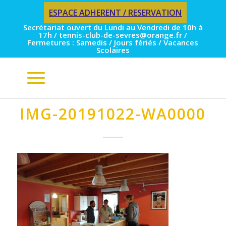
ESPACE ADHERENT / RESERVATION
Secrétariat ouvert du Lundi au Vendredi de 10h à
17h / tennis-club-de-sevres@orange.fr /
Fermetures : Samedis / Jours fériés / Vacances
Scolaires
IMG-20191022-WA0000