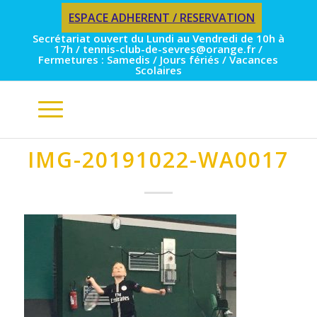
ESPACE ADHERENT / RESERVATION
Secrétariat ouvert du Lundi au Vendredi de 10h à
17h / tennis-club-de-sevres@orange.fr /
Fermetures : Samedis / Jours fériés / Vacances
Scolaires
IMG-20191022-WA0017