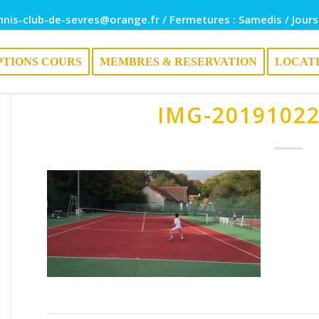
nnis-club-de-sevres@orange.fr / Fermetures : Samedis / Jours
PTIONS COURS
MEMBRES & RESERVATION
LOCAT
IMG-2019102