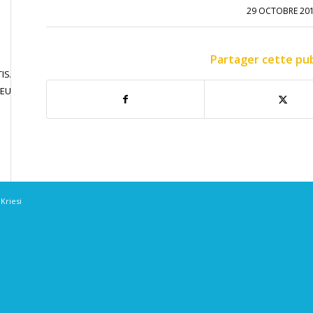
29 OCTOBRE 20
Partager cette pub
ISATION
JOUER EN
CONTACT
JEU LIBRE
COMPETITION
Kriesi