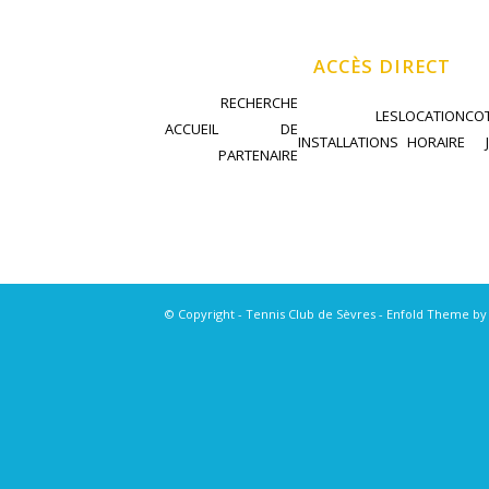
ACCÈS DIRECT
RECHERCHE
LES
LOCATION
COT
ACCUEIL
DE
INSTALLATIONS
HORAIRE
PARTENAIRE
© Copyright - Tennis Club de Sèvres -
Enfold Theme by 