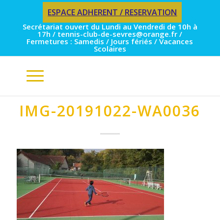
ESPACE ADHERENT / RESERVATION
Secrétariat ouvert du Lundi au Vendredi de 10h à
17h / tennis-club-de-sevres@orange.fr /
Fermetures : Samedis / Jours fériés / Vacances
Scolaires
IMG-20191022-WA0036