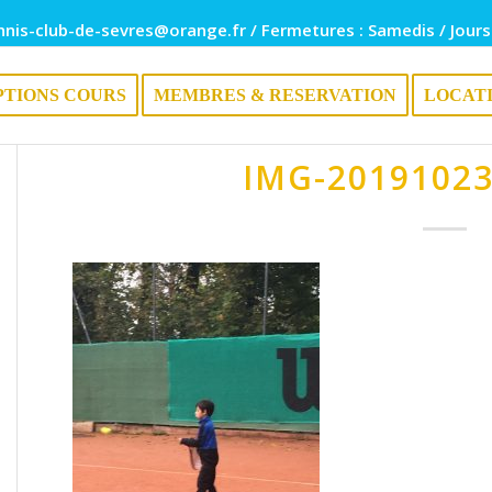
nnis-club-de-sevres@orange.fr / Fermetures : Samedis / Jours
PTIONS COURS
MEMBRES & RESERVATION
LOCAT
IMG-2019102