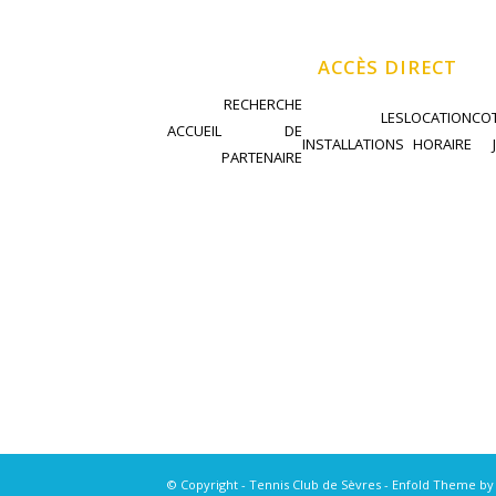
ACCÈS DIRECT
RECHERCHE
LES
LOCATION
COT
ACCUEIL
DE
INSTALLATIONS
HORAIRE
PARTENAIRE
© Copyright - Tennis Club de Sèvres -
Enfold Theme by 