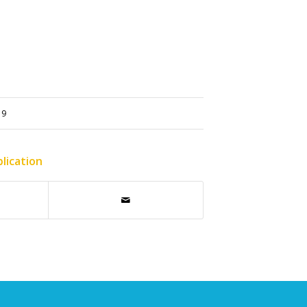
19
lication