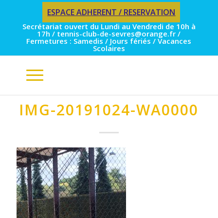
ESPACE ADHERENT / RESERVATION
Secrétariat ouvert du Lundi au Vendredi de 10h à
17h / tennis-club-de-sevres@orange.fr /
Fermetures : Samedis / Jours fériés / Vacances
Scolaires
IMG-20191024-WA0000