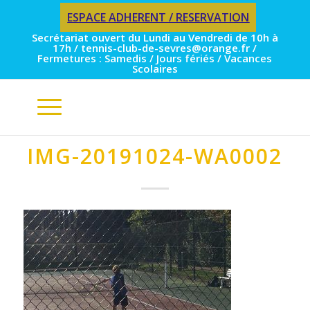
ESPACE ADHERENT / RESERVATION
Secrétariat ouvert du Lundi au Vendredi de 10h à
17h / tennis-club-de-sevres@orange.fr /
Fermetures : Samedis / Jours fériés / Vacances
Scolaires
IMG-20191024-WA0002