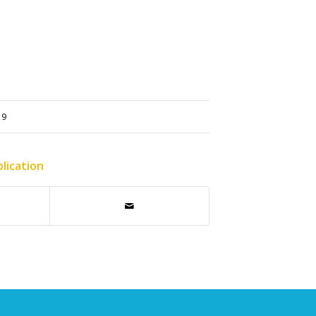
19
lication