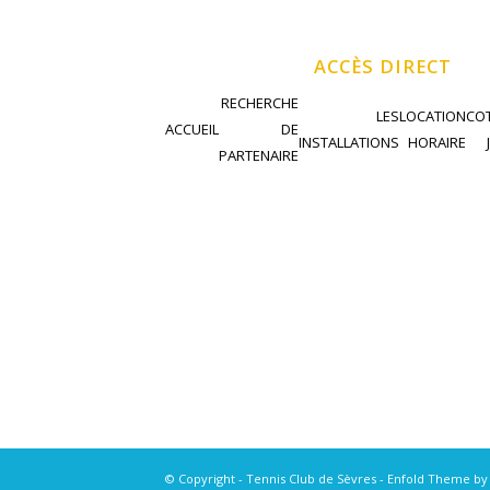
ACCÈS DIRECT
RECHERCHE
LES
LOCATION
COT
ACCUEIL
DE
INSTALLATIONS
HORAIRE
PARTENAIRE
© Copyright - Tennis Club de Sèvres -
Enfold Theme by 