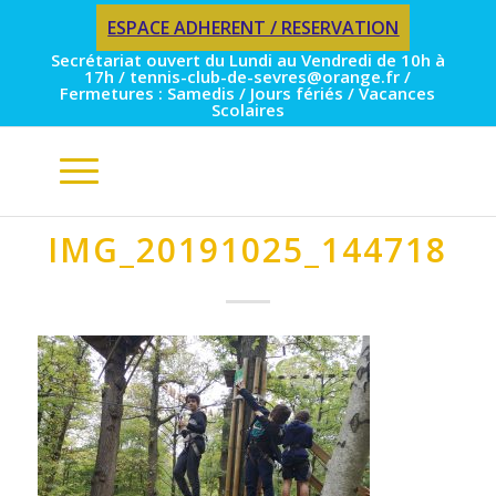
ESPACE ADHERENT / RESERVATION
Secrétariat ouvert du Lundi au Vendredi de 10h à
17h / tennis-club-de-sevres@orange.fr /
Fermetures : Samedis / Jours fériés / Vacances
Scolaires
IMG_20191025_144718