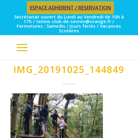
ESPACE ADHERENT / RESERVATION
Secrétariat ouvert du Lundi au Vendredi de 10h à
17h / tennis-club-de-sevres@orange.fr /
Fermetures : Samedis / Jours fériés / Vacances
Scolaires
IMG_20191025_144849