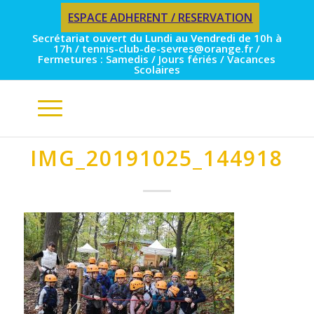
ESPACE ADHERENT / RESERVATION
Secrétariat ouvert du Lundi au Vendredi de 10h à
17h / tennis-club-de-sevres@orange.fr /
Fermetures : Samedis / Jours fériés / Vacances
Scolaires
IMG_20191025_144918