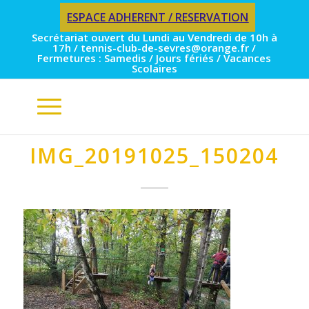
ESPACE ADHERENT / RESERVATION
Secrétariat ouvert du Lundi au Vendredi de 10h à
17h / tennis-club-de-sevres@orange.fr /
Fermetures : Samedis / Jours fériés / Vacances
Scolaires
IMG_20191025_150204