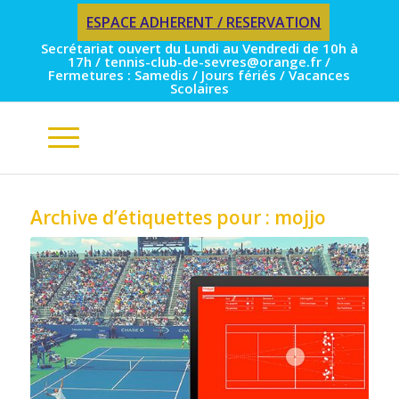
ESPACE ADHERENT / RESERVATION
Secrétariat ouvert du Lundi au Vendredi de 10h à
17h / tennis-club-de-sevres@orange.fr /
Fermetures : Samedis / Jours fériés / Vacances
Scolaires
Archive d’étiquettes pour :
mojjo