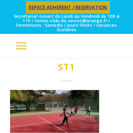
ESPACE ADHERENT / RESERVATION
Secrétariat ouvert du Lundi au Vendredi de 10h à
17h / tennis-club-de-sevres@orange.fr /
Fermetures : Samedis / Jours fériés / Vacances
Scolaires
ST1