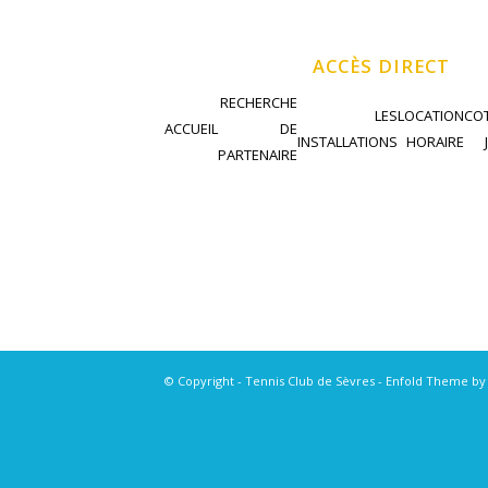
ACCÈS DIRECT
RECHERCHE
LES
LOCATION
COT
ACCUEIL
DE
INSTALLATIONS
HORAIRE
PARTENAIRE
© Copyright - Tennis Club de Sèvres -
Enfold Theme by 