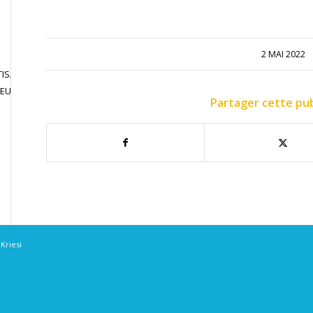
2 MAI 2022
ISATION
JOUER EN
CONTACT
JEU LIBRE
COMPETITION
Partager cette pub
Kriesi