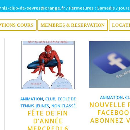
nnis-club-de-sevres@orange.fr / Fermetures : Samedis / Jours
PTIONS COURS
MEMBRES & RESERVATION
LOCAT
ANIMATION
,
C
ANIMATION
,
CLUB
,
ECOLE DE
NOUVELLE 
TENNIS JEUNES
,
NON CLASSÉ
FACEBOOK
FÊTE DE FIN
ABONNEZ-
D’ANNÉE
MERCREDI 6