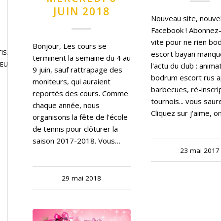
JUIN 2018
Nouveau site, nouve
Facebook ! Abonnez
vite pour ne rien b
Bonjour, Les cours se
ISATION
JOUER EN
escort bayan manqu
terminent la semaine du 4 au
CONTACT
JEU LIBRE
COMPETITION
l'actu du club : anima
9 juin, sauf rattrapage des
bodrum escort rus a
moniteurs, qui auraient
barbecues, ré-inscri
reportés des cours. Comme
tournois... vous saure
chaque année, nous
Cliquez sur j'aime, o
organisons la fête de l'école
de tennis pour clôturer la
saison 2017-2018. Vous…
23 mai 2017
29 mai 2018