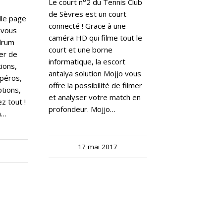
Le court n°2 du Tennis Club
de Sèvres est un court
lle page
connecté ! Grace à une
-vous
caméra HD qui filme tout le
odrum
court et une borne
er de
informatique, la escort
tions,
antalya solution Mojjo vous
péros,
offre la possibilité de filmer
ptions,
et analyser votre match en
z tout !
profondeur. Mojjo…
n…
17 mai 2017